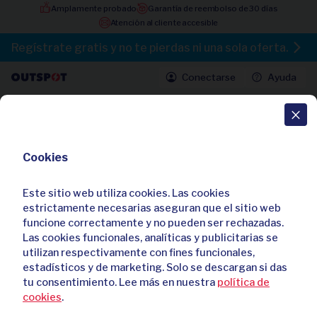
Amplamente probado
Garantía de reembolso de 30 días
Atención al cliente accesible
Regístrate gratis y no te pierdas ni una sola oferta.
Conectarse
Ayuda
Todas las ofertas
Cookies
Disco duro externo de 250, 500 o
1000 GB
Este sitio web utiliza cookies. Las cookies
4,40 / 5
40 reseñas
estrictamente necesarias aseguran que el sitio web
Ya he comprado
370
veces
funcione correctamente y no pueden ser rechazadas.
Las cookies funcionales, analíticas y publicitarias se
utilizan respectivamente con fines funcionales,
estadísticos y de marketing. Solo se descargan si das
tu consentimiento. Lee más en nuestra
política de
cookies
.