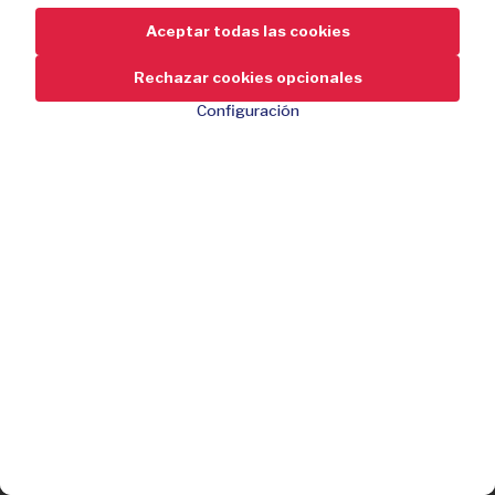
Aceptar todas las cookies
Rechazar cookies opcionales
Configuración
24,95
-58 %
Descuento
59,95
Transferencia superrápida con USB 3.0
Compacto y ligero
A elegir entre 250, 500 o 1000 GB
Diseño robusto y resistente a los golpes
Compra ahora
Plug and play, no requiere instalación