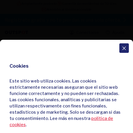
Amplamente probado
Garantía de reembolso de 30 días
Atención al cliente accesible
Regístrate gratis y no te pierdas ni una sola oferta.
Conectarse
Ayuda
Todas las ofertas
Cookies
Cookies
Bañadores ligeros y confortables en
8 bonitos colores
Este sitio web utiliza cookies. Las cookies
Este sitio web utiliza cookies. Las cookies
4,40 / 5
36 reseñas
estrictamente necesarias aseguran que el sitio web
estrictamente necesarias aseguran que el sitio web
:
:
16
58
29
funcione correctamente y no pueden ser rechazadas.
funcione correctamente y no pueden ser rechazadas.
Ya he comprado
373
veces
Las cookies funcionales, analíticas y publicitarias se
Las cookies funcionales, analíticas y publicitarias se
utilizan respectivamente con fines funcionales,
utilizan respectivamente con fines funcionales,
estadísticos y de marketing. Solo se descargan si das
estadísticos y de marketing. Solo se descargan si das
tu consentimiento. Lee más en nuestra
tu consentimiento. Lee más en nuestra
política de
política de
cookies
cookies
.
.